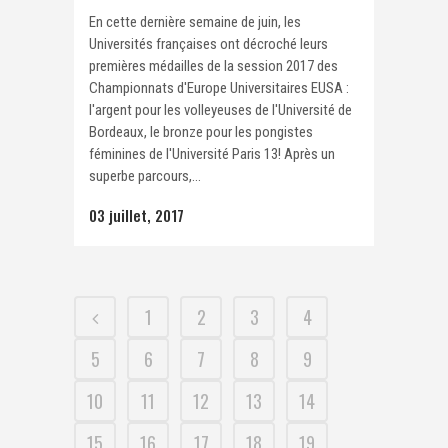
En cette dernière semaine de juin, les
Universités françaises ont décroché leurs
premières médailles de la session 2017 des
Championnats d'Europe Universitaires EUSA :
l'argent pour les volleyeuses de l'Université de
Bordeaux, le bronze pour les pongistes
féminines de l'Université Paris 13! Après un
superbe parcours,...
03 juillet, 2017
1
2
3
4
5
6
7
8
9
10
11
12
13
14
15
16
17
18
19