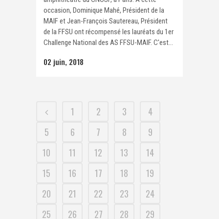
occasion, Dominique Mahé, Président de la
MAIF et Jean-François Sautereau, Président
de la FFSU ont récompensé les lauréats du 1er
Challenge National des AS FFSU-MAIF. C'est...
02 juin, 2018
1
2
3
4
5
6
7
8
9
10
11
12
13
14
15
16
17
18
19
20
21
22
23
24
25
26
27
28
29