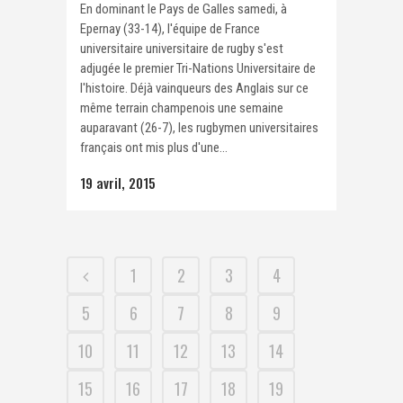
En dominant le Pays de Galles samedi, à
Epernay (33-14), l'équipe de France
universitaire universitaire de rugby s'est
adjugée le premier Tri-Nations Universitaire de
l'histoire. Déjà vainqueurs des Anglais sur ce
même terrain champenois une semaine
auparavant (26-7), les rugbymen universitaires
français ont mis plus d'une...
19 avril, 2015
1
2
3
4
5
6
7
8
9
10
11
12
13
14
15
16
17
18
19