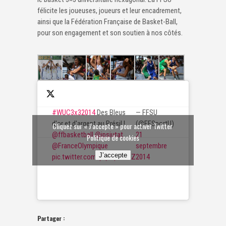
félicite les joueuses, joueurs et leur encadrement,
ainsi que la Fédération Française de Basket-Ball,
pour son engagement et son soutien à nos côtés.
#WUC3x32014
Des Bleus
— FFSU
d'or et d'argent au Brésil !
(@FFSportU)
Cliquez sur « J’accepte » pour activer Twitter
@ffbasketball
@jpsiutat
21
Politique de cookies
@FranceOlympique
septembre
J’accepte
pic.twitter.com/yzjCqTCLDZ
2014
Partager :