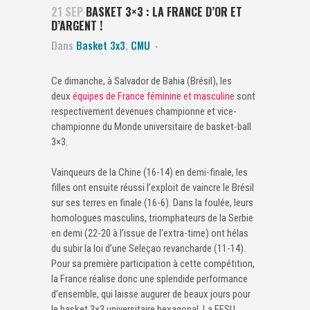
21 SEP
BASKET 3×3 : LA FRANCE D’OR ET
D’ARGENT !
Dans
Basket 3x3
,
CMU
Ce dimanche, à Salvador de Bahia (Brésil), les
deux
équipes de France féminine et masculine
sont
respectivement devenues championne et vice-
championne du Monde universitaire de basket-ball
3×3.
Vainqueurs de la Chine (16-14) en demi-finale, les
filles ont ensuite réussi l’exploit de vaincre le Brésil
sur ses terres en finale (16-6). Dans la foulée, leurs
homologues masculins, triomphateurs de la Serbie
en demi (22-20 à l’issue de l’extra-time) ont hélas
du subir la loi d’une Seleçao revancharde (11-14).
Pour sa première participation à cette compétition,
la France réalise donc une splendide performance
d’ensemble, qui laisse augurer de beaux jours pour
le basket 3×3 universitaire hexagonal. La FFSU