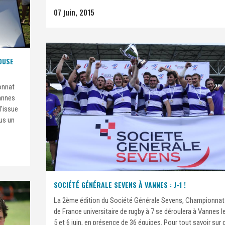
07 juin, 2015
OUSE
onnat
Vannes
l'issue
us un
SOCIÉTÉ GÉNÉRALE SEVENS À VANNES : J-1 !
La 2ème édition du Société Générale Sevens, Championnat
de France universitaire de rugby à 7 se déroulera à Vannes l
5 et 6 juin, en présence de 36 équipes. Pour tout savoir sur 