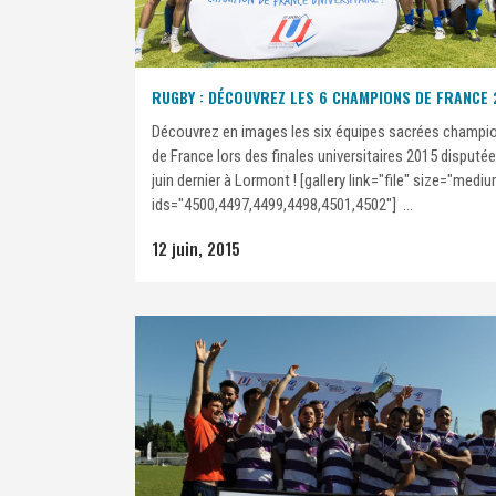
RUGBY : DÉCOUVREZ LES 6 CHAMPIONS DE FRANCE 
Découvrez en images les six équipes sacrées champi
de France lors des finales universitaires 2015 disputée
juin dernier à Lormont ! [gallery link="file" size="medi
ids="4500,4497,4499,4498,4501,4502"] ...
12 juin, 2015