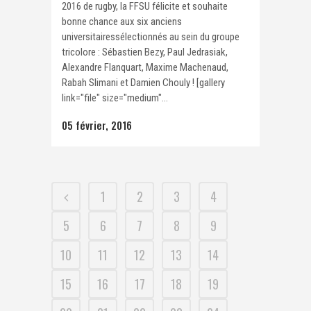
2016 de rugby, la FFSU félicite et souhaite
bonne chance aux six anciens
universitairessélectionnés au sein du groupe
tricolore : Sébastien Bezy, Paul Jedrasiak,
Alexandre Flanquart, Maxime Machenaud,
Rabah Slimani et Damien Chouly ! [gallery
link="file" size="medium"...
05 février, 2016
1
2
3
4
5
6
7
8
9
10
11
12
13
14
15
16
17
18
19