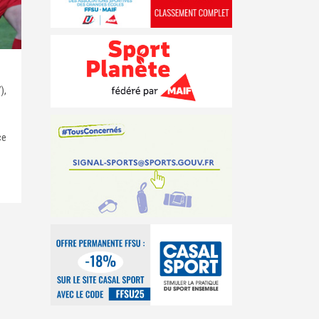
),
ce