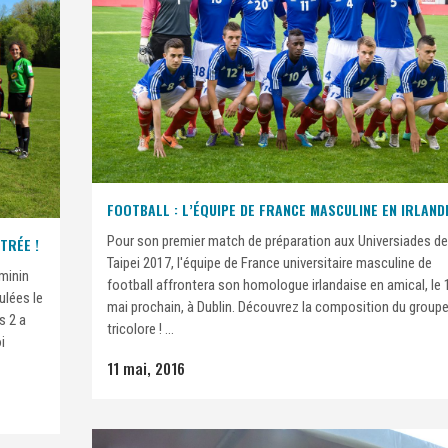
FOOTBALL : L’ÉQUIPE DE FRANCE MASCULINE EN IRLAND
Pour son premier match de préparation aux Universiades de
ITRÉE !
Taipei 2017, l'équipe de France universitaire masculine de
minin
football affrontera son homologue irlandaise en amical, le 
ulées le
mai prochain, à Dublin. Découvrez la composition du group
s 2 a
tricolore ! ...
i
11 mai, 2016