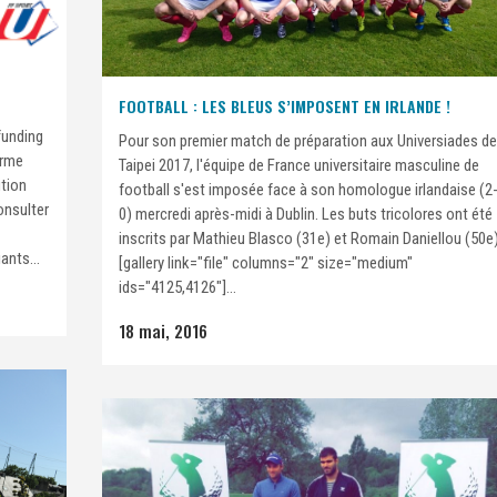
FOOTBALL : LES BLEUS S’IMPOSENT EN IRLANDE !
funding
Pour son premier match de préparation aux Universiades de
orme
Taipei 2017, l'équipe de France universitaire masculine de
ution
football s'est imposée face à son homologue irlandaise (2
onsulter
0) mercredi après-midi à Dublin. Les buts tricolores ont été
inscrits par Mathieu Blasco (31e) et Romain Daniellou (50e)
ants...
[gallery link="file" columns="2" size="medium"
ids="4125,4126"]...
18 mai, 2016