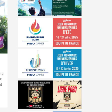
nt
re
at