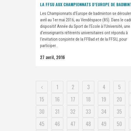
LA FFSU AUX CHAMPIONNATS D’EUROPE DE BADMIN
Les Championnats d'Europe de badminton se déroulen
avril au 1er mai 2016, au Vendéspace (85). Dans le cad
dispositif Année du Sport de l'Ecole à l'Université, une
d'enseignants référents universitaires ont répondu à
l'invitation conjointe de la FFBad et de la FFSU, pour
participer...
27 avril, 2016
1
2
3
4
5
15
16
17
18
19
20
30
31
32
33
34
35
45
46
47
48
49
50