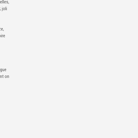
elles,
 joli
ze,
ire
igue
ont on