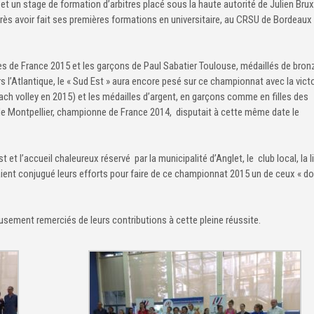
et un stage de formation d’arbitres placé sous la haute autorité de Julien Brux
près avoir fait ses premières formations en universitaire, au CRSU de Bordeaux ;
nes de France 2015 et les garçons de Paul Sabatier Toulouse, médaillés de bron
 l’Atlantique, le « Sud Est » aura encore pesé sur ce championnat avec la victo
 beach volley en 2015) et les médailles d’argent, en garçons comme en filles des
e de Montpellier, championne de France 2014, disputait à cette même date le
et l’accueil chaleureux réservé par la municipalité d’Anglet, le club local, la l
aient conjugué leurs efforts pour faire de ce championnat 2015 un de ceux « d
usement remerciés de leurs contributions à cette pleine réussite.