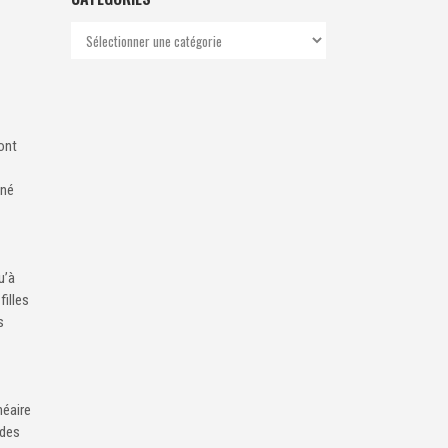
Catégories
ont
ané
u’à
filles
s
néaire
 des