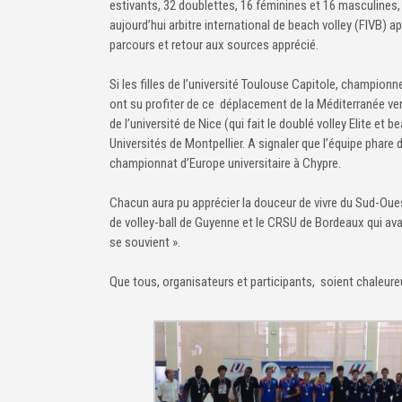
estivants, 32 doublettes, 16 féminines et 16 masculines, 
aujourd’hui arbitre international de beach volley (FIVB) a
parcours et retour aux sources apprécié.
Si les filles de l’université Toulouse Capitole, champion
ont su profiter de ce déplacement de la Méditerranée vers
de l’université de Nice (qui fait le doublé volley Elite et
Universités de Montpellier. A signaler que l’équipe phar
championnat d’Europe universitaire à Chypre.
Chacun aura pu apprécier la douceur de vivre du Sud-Ouest 
de volley-ball de Guyenne et le CRSU de Bordeaux qui av
se souvient ».
Que tous, organisateurs et participants, soient chaleure