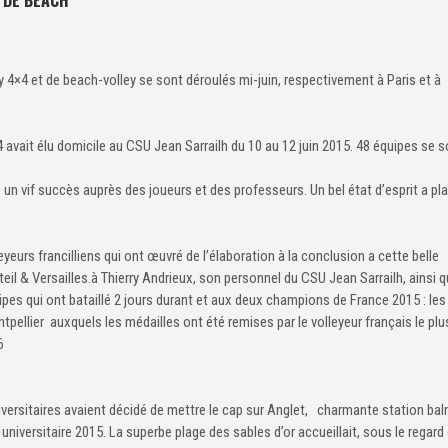
 4×4 et de beach-volley se sont déroulés mi-juin, respectivement à Paris et à
 avait élu domicile au CSU Jean Sarrailh du 10 au 12 juin 2015. 48 équipes se s
 un vif succès auprès des joueurs et des professeurs. Un bel état d’esprit a pl
eurs francilliens qui ont œuvré de l’élaboration à la conclusion a cette belle
il & Versailles.à Thierry Andrieux, son personnel du CSU Jean Sarrailh, ainsi q
pes qui ont bataillé 2 jours durant et aux deux champions de France 2015 : les 
tpellier auxquels les médailles ont été remises par le volleyeur français le plu
6
versitaires avaient décidé de mettre le cap sur Anglet, charmante station bal
iversitaire 2015. La superbe plage des sables d’or accueillait, sous le regard