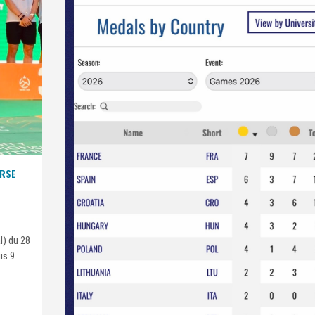
URSE
l) du 28
is 9