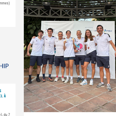
ommes)
S
EL À
), du 7