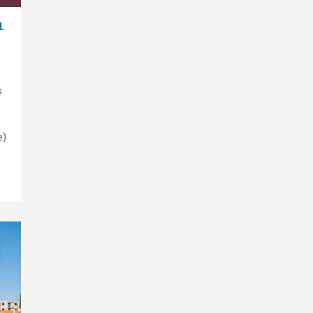
L
s
e)