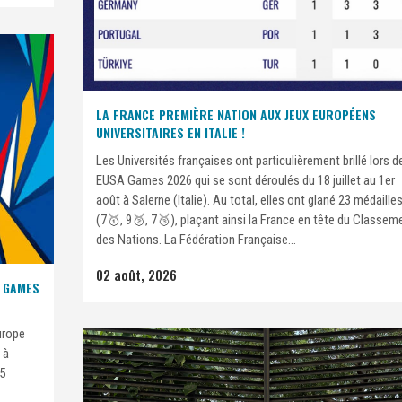
LA FRANCE PREMIÈRE NATION AUX JEUX EUROPÉENS
UNIVERSITAIRES EN ITALIE !
Les Universités françaises ont particulièrement brillé lors d
EUSA Games 2026 qui se sont déroulés du 18 juillet au 1er
août à Salerne (Italie). Au total, elles ont glané 23 médaille
(7🥇, 9🥈, 7🥉), plaçant ainsi la France en tête du Classem
des Nations. La Fédération Française...
02 août, 2026
A GAMES
urope
 à
15