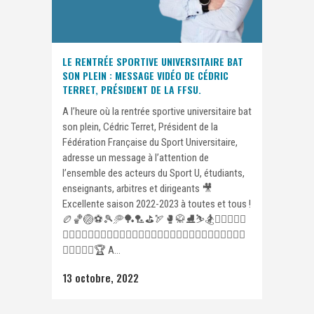
LE RENTRÉE SPORTIVE UNIVERSITAIRE BAT
SON PLEIN : MESSAGE VIDÉO DE CÉDRIC
TERRET, PRÉSIDENT DE LA FFSU.
A l’heure où la rentrée sportive universitaire bat
son plein, Cédric Terret, Président de la
Fédération Française du Sport Universitaire,
adresse un message à l’attention de
l’ensemble des acteurs du Sport U, étudiants,
enseignants, arbitres et dirigeants 🎥
Excellente saison 2022-2023 à toutes et tous !
🏉🏀🏐⚽️🎾🥏🏓🏸⛳️🏹🥊🥋⛸⛷🏂🏋🏾‍♂️🤼‍♀️
🤸‍♀️⛹🏿‍♀️⛹️‍♂️🤺🤾🏌️‍♀️🏇🏄🏼‍♀️🏊‍♀️🤽🏽‍♀️🚣🏻🧗‍♀️🚴‍♀️🏃🏽‍♀️
🏃🏼🥇🥈🥉🏆 A...
13 octobre, 2022