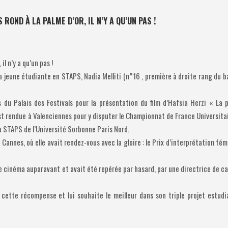
ROND À LA PALME D’OR, IL N’Y A QU’UN PAS !
il n’y a qu’un pas !
a jeune étudiante en STAPS, Nadia Melliti (n°16 , première à droite rang du b
 du Palais des Festivals pour la présentation du film d’Hafsia Herzi « La 
 s’est rendue à Valenciennes pour y disputer le Championnat de France Universita
u STAPS de l’Université Sorbonne Paris Nord.
 Cannes, où elle avait rendez-vous avec la gloire : le Prix d’interprétation fém
de cinéma auparavant et avait été repérée par hasard, par une directrice de c
cette récompense et lui souhaite le meilleur dans son triple projet estudi