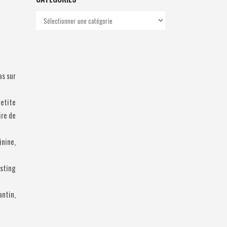
Catégories
as sur
petite
ire de
inine,
asting
antin,