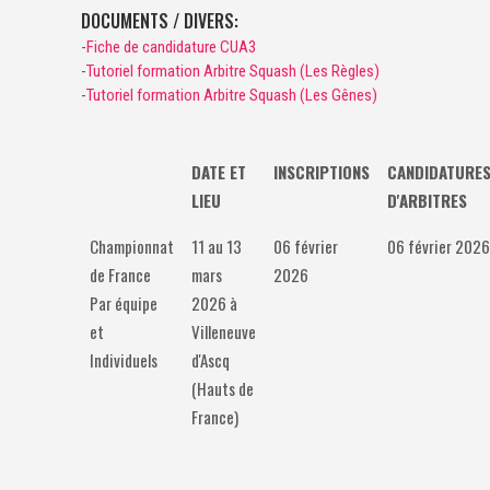
DOCUMENTS / DIVERS:
-
Fiche de candidature CUA3
-
Tutoriel formation Arbitre Squash (Les Règles)
-
Tutoriel formation Arbitre Squash (Les Gênes)
DATE ET
INSCRIPTIONS
CANDIDATURE
LIEU
D'ARBITRES
Championnat
11 au 13
06 février
06 février 2026
de France
mars
2026
Par équipe
2026 à
et
Villeneuve
Individuels
d'Ascq
(Hauts de
France)