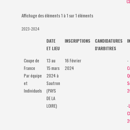
C
Affichage des éléments 1 à 1 sur 1 éléments
2023-2024
DATE
INSCRIPTIONS
CANDIDATURES
I
ET LIEU
D'ARBITRES
Coupe de
13 au
16 Février
-
France
15 mars
2024
C
Par équipe
2024 à
Q
et
Sautron
S
Individuels
(PAYS
2
DE LA
LOIRE)
-
C
2