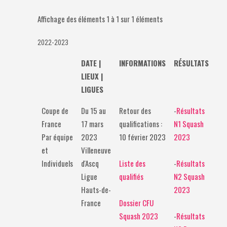
Affichage des éléments 1 à 1 sur 1 éléments
2022-2023
DATE |
INFORMATIONS
RÉSULTATS
LIEUX |
LIGUES
Coupe de
Du 15 au
Retour des
-
Résultats
France
17 mars
qualifications :
N1 Squash
Par équipe
2023
10 février 2023
2023
et
Villeneuve
Individuels
d'Ascq
Liste des
-
Résultats
Ligue
qualifiés
N2 Squash
Hauts-de-
2023
France
Dossier CFU
Squash 2023
-
Résultats