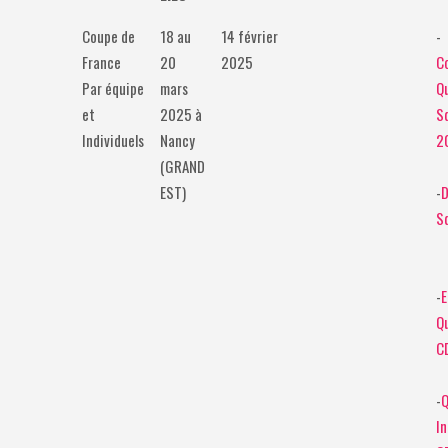
Coupe de
18 au
14 février
-
France
20
2025
C
Par équipe
mars
Qu
et
2025 à
S
Individuels
Nancy
2
(GRAND
EST)
-
D
S
-
E
Qu
C
-
Q
In