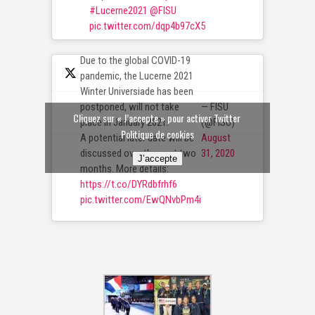
#Lucerne2021
@FISU
pic.twitter.com/dqp4b97cX5
Due to the global COVID-19
pandemic, the Lucerne 2021
Winter Universiade has been
— FISU
postponed, will not take
Cliquez sur « J’accepte » pour activer Twitter
(@FISU)
place in January 2021.
Politique de cookies
August
A potential later date will be
31, 2020
discussed over the next two
J’accepte
months. More details:
https://t.co/DYRdbfrhf6
pic.twitter.com/EwQNvbPm4i