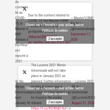
du
contexte
lié au
Due to the context related to
— Master’U BNP
COVID-
COVID-19, the Master U BNP
Paribas
19, le
Cliquez sur « J’accepte » pour activer Twitter
Paribas in Honfleur is
(@masterubnpp)
Master U
Politique de cookies
postponed to 2021.
September 17,
BNP
#MasterUBNPP2021
J’accepte
2020
Paribas à
pic.twitter.com/wZ3cYFL5UC
Honfleur
est
reporté à
2021.
The Lucerne 2021 Winter
Universiade will not take
place in January 2021 as
🚨 No
— Lucerne 2021
planned. Further information
Winter
Winter
on this decision and a
Cliquez sur « J’accepte » pour activer Twitter
Universiade
Universiade
possible postponement can
Politique de cookies
next
(@Lucerne2021)
be found in the media
J’accepte
January 🚨
August 31, 2020
release:
https://t.co/KS4Vq614Ji
👈