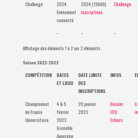
Challenge
2024
2024 (12h00)
Challenge
Evénement
Inscriptions
connecté
-
-
-
Affichage des éléments 1 à 2 sur 2 éléments
Saison 2022-2023
COMPÉTITION
DATES
DATE LIMITE
INFOS
E
ET LIEUX
DES
INSCRIPTIONS
Championnat
4 & 5
20 janvier
Dossier
L
de France
février
2023
CFU
i
Universitaire
2023
Echecs
Grenoble
Auvergne