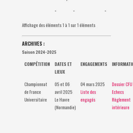
-
-
-
Affichage des éléments 1 à 1 sur 1 éléments
ARCHIVES :
Saison 2024-2025
COMPÉTITION
DATES ET
ENGAGEMENTS
INFORMATI
LIEUX
Championnat
05 et 06
04 mars 2025
Dossier CFU
de France
avril 2025
Liste des
Echecs
Universitaire
Le Havre
engagés
Règlement
(Normandie)
intérieure