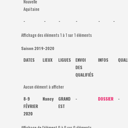
Nouvelle
Aquitaine
-
-
-
-
-
-
Affichage des éléments 1 à 1 sur 1 éléments
Saison 2019-2020
DATES
LIEUX
LIGUES
ENVOI
INFOS
QUALI
DES
QUALIFIÉS
Aucun élément à afficher
8-9
Nancy
GRAND
-
DOSSIER
-
FÉVRIER
EST
2020
Affichage de l'élément 0 à 0 sur 0 éléments