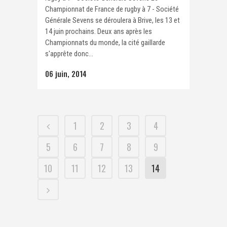
Championnat de France de rugby à 7 - Société
Générale Sevens se déroulera à Brive, les 13 et
14 juin prochains. Deux ans après les
Championnats du monde, la cité gaillarde
s'apprête donc...
06 juin, 2014
1
2
3
4
5
6
7
8
9
10
11
12
13
14