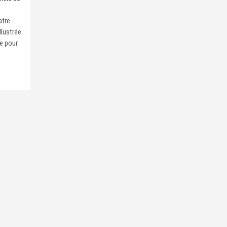
atre
llustrée
ze pour