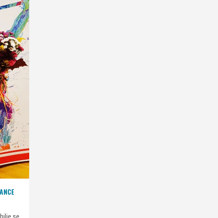
RANCE
ilie se