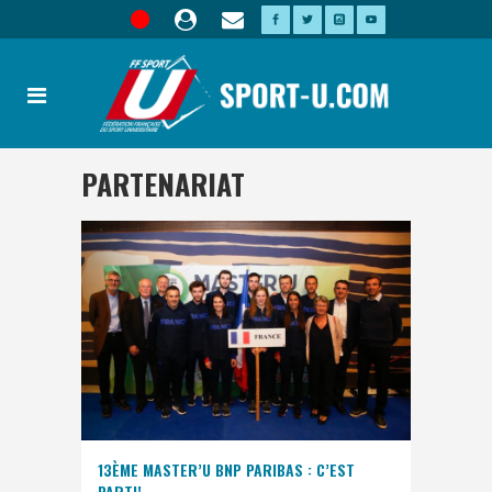
PARTENARIAT
13ÈME MASTER’U BNP PARIBAS : C’EST
PARTI!