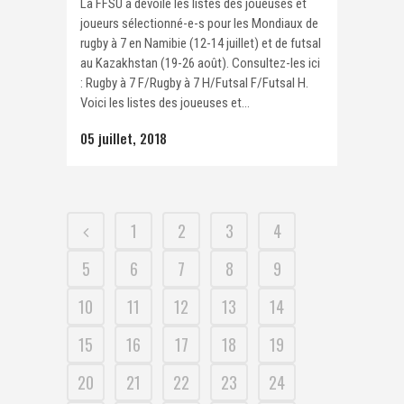
La FFSU a dévoilé les listes des joueuses et
joueurs sélectionné-e-s pour les Mondiaux de
rugby à 7 en Namibie (12-14 juillet) et de futsal
au Kazakhstan (19-26 août). Consultez-les ici
: Rugby à 7 F/Rugby à 7 H/Futsal F/Futsal H.
Voici les listes des joueuses et...
05 juillet, 2018
1
2
3
4
5
6
7
8
9
10
11
12
13
14
15
16
17
18
19
20
21
22
23
24