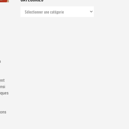
Catégories
n
ent
insi
fiques
ions