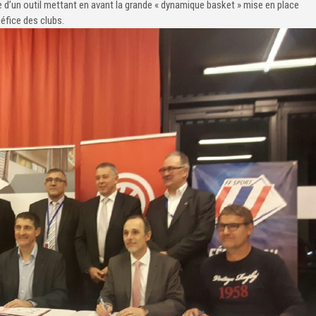
e d’un outil mettant en avant la grande « dynamique basket » mise en place
éfice des clubs.