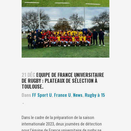
21 DÉC
EQUIPE DE FRANCE UNIVERSITAIRE
DE RUGBY : PLATEAUX DE SÉLECTION À
TOULOUSE.
Dans
FF Sport U
,
France U
,
News
,
Rugby à 15
Dans le cadre de la préparation de la saison
internationale 2023, deux journées de détection
pour l’équipe de France universitaire de rugby se