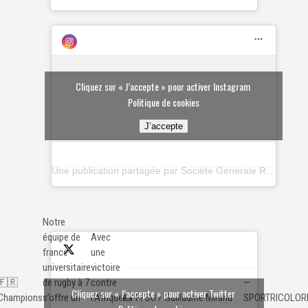
Cliquez sur « J’accepte » pour activer Instagram
Politique de cookies
J’accepte
Une publication partagée par Société Générale Rugby (@paramourdurugby)
Notre
équipe de
Avec
france
une
universitaire
victoire
🇫🇷
—
de rugby à 7
contre
Cliquez sur « J’accepte » pour activer Twitter
Champions
📸 FFSU / Guillaume Mirand
SPORTRICOLOR
s’offre un
l’Afrique