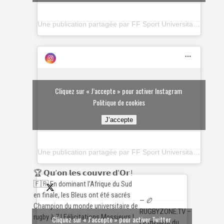
Une publication partagée par FF Sport Universitaire (@ffsu_sportuniversitaire)
Cliquez sur « J’accepte » pour activer Instagram
Politique de cookies
J’accepte
Une publication partagée par FF Sport Universitaire (@ffsu_sportuniversitaire)
🏆 𝗤𝘂’𝗼𝗻 𝗹𝗲𝘀 𝗰𝗼𝘂𝘃𝗿𝗲 𝗱’𝗢𝗿 !
🇫🇷 En dominant l’Afrique du Sud
en finale, les Bleus ont été sacrés
— 🏉
Champion du monde universitaire de
RUGBYZONE.TV –
rugby à 7 ! Félicitations Messieurs !
Cliquez sur « J’accepte » pour activer Twitter
Le meilleur du