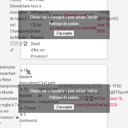
Universitaire
face à
— FFSU
masculine
l’Afrique du
Bravo la
#TeamFranceU
!👏
Cliquez sur « J’accepte » pour activer Twitter
(@FFSportU)
de rugby à 7
Sud (22-
🔥
Politique de cookies
June 13,
est
15) au
pic.twitter.com/3nzvDuYsBk
2024
Championne
Stade
J’accepte
du Monde !
Maurice
🇫🇷🥇🏆
David
🏉
d’Aix-en-
Provence !
érémonie
🔹10
’ouverture
equipes
u 9ème
C’est parti
masculines
🇦🇷🇦🇺🇨🇦🇨🇱🇫🇷
— FFSU
hampionnat
pour 3 jours
🔹10
Cliquez sur « J’accepte » pour activer Twitter
🇮🇳🇮🇪🇯🇵🇲🇽🇵🇱
(@FFSport
u Monde
de
équipes
Politique de cookies
🇸🇬🇪🇸🇿🇦🏆🏆
#FFSU
June 10,
niversitaire
compétition
féminines
pic.twitter.com/q5msxPwEwJ
2024
e rugby à 7 a
J’accepte
!
🔹13 pays
ix-en-
🔹5
rovence ! 🔥
continents
