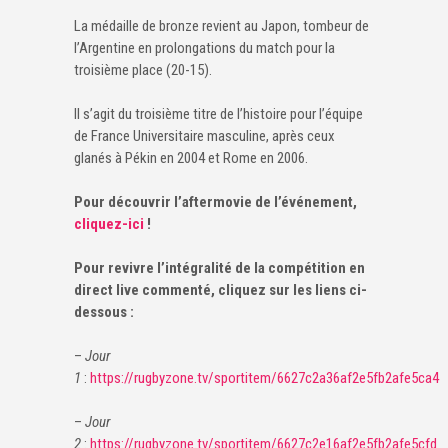
La médaille de bronze revient au Japon, tombeur de
l’Argentine en prolongations du match pour la
troisième place (20-15).
Il s’agit du troisième titre de l’histoire pour l’équipe
de France Universitaire masculine, après ceux
glanés à Pékin en 2004 et Rome en 2006.
Pour découvrir l’aftermovie de l’événement,
cliquez-ici
!
Pour revivre l’intégralité de la compétition en
direct live commenté, cliquez sur les liens ci-
dessous :
–
Jour
1
:
https://rugbyzone.tv/sportitem/6627c2a36af2e5fb2afe5ca4
–
Jour
2
:
https://rugbyzone.tv/sportitem/6627c2e16af2e5fb2afe5cfd