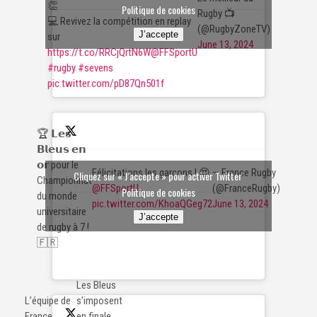
👏
Politique de cookies
Rugby 📺
💻 Revivez la compétition en replay
(@RugbyZoneTV)
J’accepte
sur
June 13, 2024
https://t.co/RRCjQrtN6W
@FFSportU
#rugby
#sevens
pic.twitter.com/pD87Qn501f
🏆 𝗟𝗲𝘀
𝗕𝗹𝗲𝘂𝘀 𝗲𝗻
𝗼𝗿 pour le
Félicitations les garçons ! 😍
— France Rugby
Cliquez sur « J’accepte » pour activer Twitter
Championnat
@FFSportU
(@FranceRugby)
Politique de cookies
du monde
pic.twitter.com/KhoaQGeg72
June 13, 2024
universitaire
J’accepte
de rugby à 7 !
🇫🇷
Les Bleus
L’équipe de
s’imposent
France
en finale