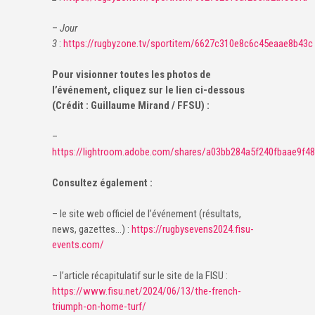
–
Jour
3
:
https://rugbyzone.tv/sportitem/6627c310e8c6c45eaae8b43c
Pour visionner toutes les photos de
l’événement, cliquez sur le lien ci-dessous
(Crédit : Guillaume Mirand / FFSU) :
–
https://lightroom.adobe.com/shares/a03bb284a5f240fbaae9f4
Consultez également :
– le site web officiel de l’événement (résultats,
news, gazettes…) :
https://rugbysevens2024.fisu-
events.com/
– l’article récapitulatif sur le site de la FISU :
https://www.fisu.net/2024/06/13/the-french-
triumph-on-home-turf/