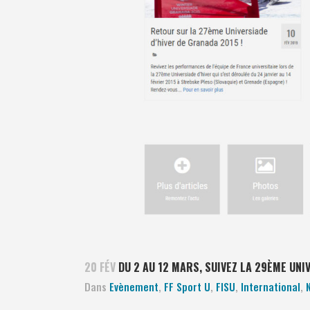
20 FÉV
DU 2 AU 12 MARS, SUIVEZ LA 29ÈME UNI
Dans
Evènement
,
FF Sport U
,
FISU
,
International
,