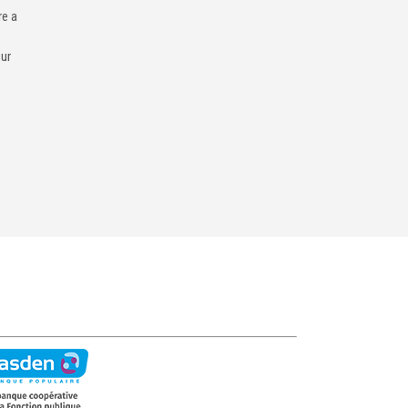
re a
sur