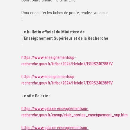
Sport Universitaire – Site de Lille
Pour consulter les fiches de poste, rendez-vous sur
:
Le bulletin officiel du Ministère de
l’Enseigbnement Supérieur et de la Recherche
:
https://www.enseignementsup-
recherche.gouv.fr/fr/bo/2024/Hebdo7/ESRS2402887V
https://www.enseignementsup-
recherche.gouv.fr/fr/bo/2024/Hebdo7/ESRS2402889V
Le site Galaxie :
https://www.galaxie.enseignementsup-
recherche.gouv.fr/ensup/etab_postes_enseignement_sup.htm
https://www.galaxie.enseignementsup-