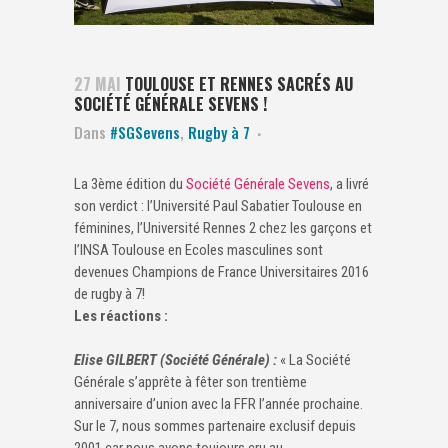
27 MAI
TOULOUSE ET RENNES SACRÉS AU
SOCIÉTÉ GÉNÉRALE SEVENS !
Dans
#SGSevens
,
Rugby à 7
La 3ème édition du
Société Générale Sevens
, a livré
son verdict : l’Université Paul Sabatier Toulouse en
féminines, l’Université Rennes 2 chez les garçons et
l’INSA Toulouse en Ecoles masculines sont
devenues Champions de France Universitaires 2016
de rugby à 7!
Les réactions :
Elise GILBERT (Société Générale) :
« La Société
Générale s’apprête à fêter son trentième
anniversaire d’union avec la FFR l’année prochaine.
Sur le 7, nous sommes partenaire exclusif depuis
2001 car nous avons toujours cru au