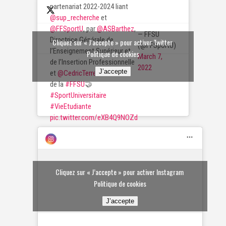
partenariat 2022-2024 liant
@sup_recherche
et
@FFSportU
, par
@ASBarthez
,
— FFSU
Directrice Générale de
Cliquez sur « J’accepte » pour activer Twitter
(@FFSportU)
l’Enseignement Supérieur et
Politique de cookies
March 7,
de l’Insertion Professionnelle
2022
J’accepte
et
@CedricTerret
, Président
de la
#FFSU
🤝
#SportUniversitaire
#VieEtudiante
pic.twitter.com/eXB4Q9NOZd
Cliquez sur « J’accepte » pour activer Instagram
Politique de cookies
J’accepte