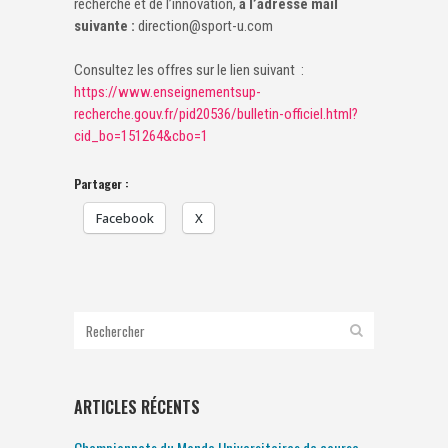
recherche et de l’innovation,
à l’adresse mail
suivante :
direction@sport-u.com
Consultez les offres sur le lien suivant :
https://www.enseignementsup-
recherche.gouv.fr/pid20536/bulletin-officiel.html?
cid_bo=151264&cbo=1
Partager :
Facebook
X
ARTICLES RÉCENTS