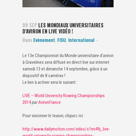
09 SEP
LES MONDIAUX UNIVERSITAIRES
D’AVIRON EN LIVE VIDÉO !
Dans
Evènement
,
FISU
,
International
Le 13e Championnat du Monde universitaire d’aviron
à Gravelines sera diffusé en direct live sur internet
samedi 13 et dimanche 14 septembre, grâce à un
dispositif de 8 caméras !
Le lien à activer sera le suivant :
LIVE – World University Rowing Championships
2014
par
AvironFrance
Pour visionner le teaser, cliquez-ici :
http://www.dailymotion.com/video/x1mi49j_live-
world-university-rowing-championships-