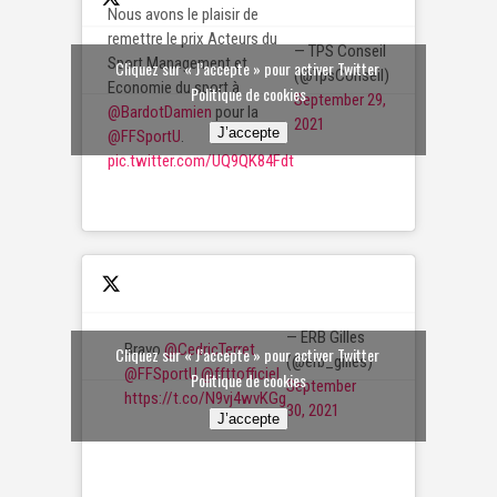
Nous avons le plaisir de
remettre le prix Acteurs du
— TPS Conseil
Sport Management et
Cliquez sur « J’accepte » pour activer Twitter
(@TpsConseil)
Economie du sport à
Politique de cookies
September 29,
@BardotDamien
pour la
2021
J’accepte
@FFSportU
.
pic.twitter.com/UQ9QK84Fdt
— ERB Gilles
Bravo
@CedricTerret
Cliquez sur « J’accepte » pour activer Twitter
(@erb_gilles)
@FFSportU
@ffttofficiel
Politique de cookies
September
https://t.co/N9vj4wvKGg
30, 2021
J’accepte