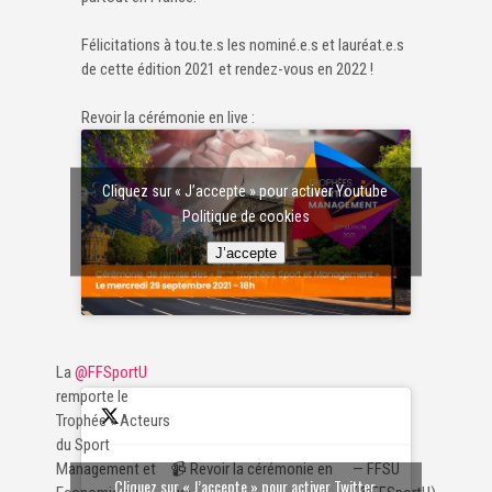
Félicitations à tou.te.s les nominé.e.s et lauréat.e.s
de cette édition 2021 et rendez-vous en 2022 !
Revoir la cérémonie en live :
Cliquez sur « J’accepte » pour activer Youtube
Politique de cookies
J’accepte
La
@FFSportU
remporte le
Trophée « Acteurs
du Sport
📹 Revoir la cérémonie en
— FFSU
Management et
Cliquez sur « J’accepte » pour activer Twitter