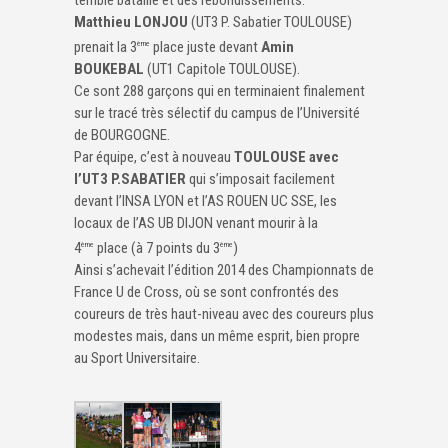
terrible bataille et des rebondissements.
Matthieu LONJOU
(UT3 P. Sabatier TOULOUSE)
prenait la 3
place juste devant
Amin
ème
BOUKEBAL
(UT1 Capitole TOULOUSE).
Ce sont 288 garçons qui en terminaient finalement
sur le tracé très sélectif du campus de l’Université
de BOURGOGNE.
Par équipe, c’est à nouveau
TOULOUSE avec
l’UT3 P.SABATIER
qui s’imposait facilement
devant l’INSA LYON et l’AS ROUEN UC SSE, les
locaux de l’AS UB DIJON venant mourir à la
4
place (à 7 points du 3
)
ème
ème
Ainsi s’achevait l’édition 2014 des Championnats de
France U de Cross, où se sont confrontés des
coureurs de très haut-niveau avec des coureurs plus
modestes mais, dans un même esprit, bien propre
au Sport Universitaire.