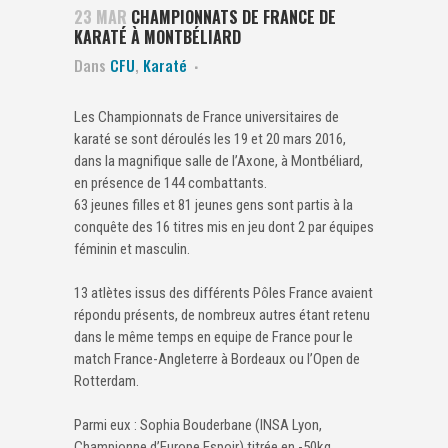
23 MAR
CHAMPIONNATS DE FRANCE DE
KARATÉ À MONTBÉLIARD
Dans
CFU
,
Karaté
Les Championnats de France universitaires de
karaté se sont déroulés les 19 et 20 mars 2016,
dans la magnifique salle de l’Axone, à Montbéliard,
en présence de 144 combattants.
63 jeunes filles et 81 jeunes gens sont partis à la
conquête des 16 titres mis en jeu dont 2 par équipes
féminin et masculin.
13 atlètes issus des différents Pôles France avaient
répondu présents, de nombreux autres étant retenu
dans le même temps en equipe de France pour le
match France-Angleterre à Bordeaux ou l’Open de
Rotterdam.
Parmi eux : Sophia Bouderbane (INSA Lyon,
Championne d’Europe Espoir) titrée en -50kg,