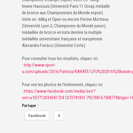
Imene Hassouni (Université Paris 11 Orsay, médaillé
de bronze aux Championnats du Monde espoir)
titrée en -68kg et Open ou encore Perrine Mortreux
(Université Lyon 2, Championne du Monde junior),
médaillée de bronze en kata derrière la multiple
médaillée universitaire française et européenne
Alexandra Ferracci (Université Corte).
Pour consulter tous les résultats, cliquez-ici
:
http://www.sport-
u.com/uploads/2016/Patricia/KARATE/CFU%202016%20karate.
Pour voir les photos de l’événement, cliquez-ici
:
https://www.facebook.com/media/set/?
set=a.957712034341724.1073741851.792708167508779&type=1
Partager :
Facebook
X