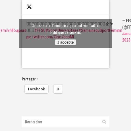
— FF
⛹🏿‍♀️🤾🏽‍♀️🏌️‍♀️🏄🏼‍♀️🤽🏽‍♀️🏊‍♀️🏇🏼🤸‍♀️🤼‍♀️🧗‍♀️🚣‍♂️🚴‍♀️🏋️‍♀️🏂⛷️
Cliquez sur « J’accepte » pour activer Twitter
(@FF
émininToujours
🏃🏽‍♀️
#FFSU
#SportUniversitaire
#SemaineduSportFéminin
Politique de cookies
Janua
pic.twitter.com/Glyo7ecoMI
2023
J’accepte
Partager :
Facebook
X