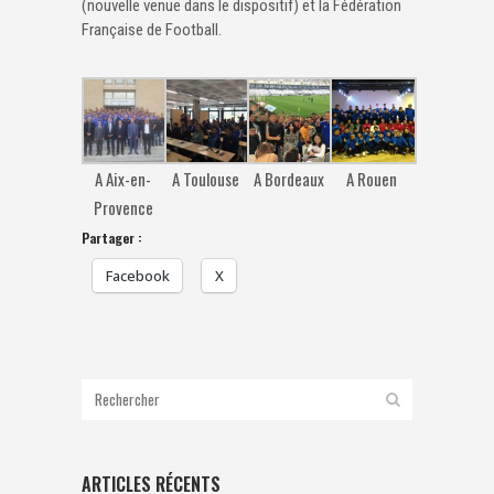
(nouvelle venue dans le dispositif) et la Fédération
Française de Football.
A Aix-en-
A Toulouse
A Bordeaux
A Rouen
Provence
Partager :
Facebook
X
ARTICLES RÉCENTS