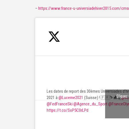
–
https://www.france-u-universiadehiver2015.com/cm
Les dates de report des 30èmes Universiades d’h
Cliquez 
2021 à
@Lucerne2021
(Suisse) ! 🇫🇷⛷⛸🏂
@su
@FedFranceSki
@Agence_du_Sport
@FranceOly
https://t.co/SxP5C0rLPd