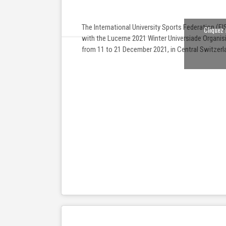
The International University Sports Federation (FI
Cliquez 
with the Lucerne 2021 Winter Universiade Organi
from 11 to 21 December 2021, in Central Switzerl