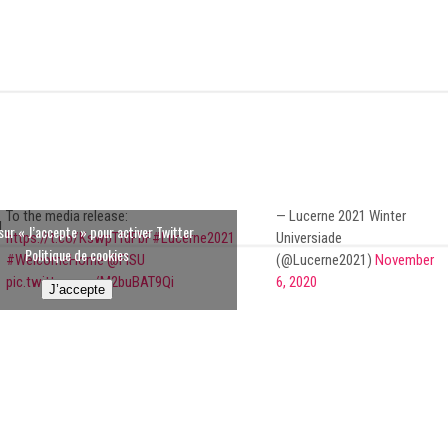
To the media release:
— Lucerne 2021 Winter
l
sur « J’accepte » pour activer Twitter
https://t.co/KswpTfdFbF
#Lucerne2021
Universiade
Politique de cookies
#WelcomeHome
@FISU
(@Lucerne2021)
November
pic.twitter.com/M2buBAT9Qi
6, 2020
J’accepte