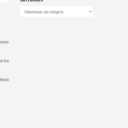
Catégories
ucerne
nt les
dition