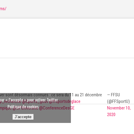
sms/
iver sont désormais connues : ce sera du 11 au 21 décembre
— FFSU
sur « J’accepte » pour activer Twitter
p_recherche
@Sports_gouv
@ffsportsdeglace
(@FFSportU)
Politique de cookies
mpique
@CPUniversite
@ConferenceDesGE
November 10,
2020
J’accepte