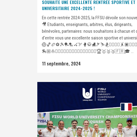
SOUHAITE UNE EXCELLENTE RENTRÉE SPORTIVE ET
UNIVERSITAIRE 2024-2025 !
En cette rentrée 2024-2025, la FFSU dévoile son nouvea
🎥 Etudiants, enseignants, arbitres, élus, dirigeants,
bénévoles, partenaires: nous souhaitons à chacun et
d'entre vous une excellente saison sportive et universi
🏐🏀🏉⚽️🎾🏓🏸🏑🏹🥊🥋⛸️🎿⛷️🏂🏋️‍♀️🤼‍♀️🤸🏿🤾🏽‍♀️🏌
🏇🏼⛵️🏃‍♂️🏄🏽‍♂️🏊‍♀️🚣🏽‍♀️🧗‍♀️🚴🏻‍♀️🏆🥇🥈🥉🇫🇷🎓 ...
11 septembre, 2024