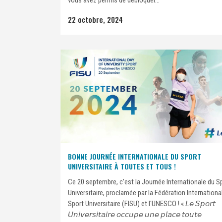
vous avez permis de débloquer...
22 octobre, 2024
BONNE JOURNÉE INTERNATIONALE DU SPORT
UNIVERSITAIRE À TOUTES ET TOUS !
Ce 20 septembre, c’est la Journée Internationale du S
Universitaire, proclamée par la Fédération Internationa
Sport Universitaire (FISU) et l'UNESCO ! « 𝘓𝘦 𝘚𝘱𝘰𝘳𝘵
𝘜𝘯𝘪𝘷𝘦𝘳𝘴𝘪𝘵𝘢𝘪𝘳𝘦 𝘰𝘤𝘤𝘶𝘱𝘦 𝘶𝘯𝘦 𝘱𝘭𝘢𝘤𝘦 𝘵𝘰𝘶𝘵𝘦