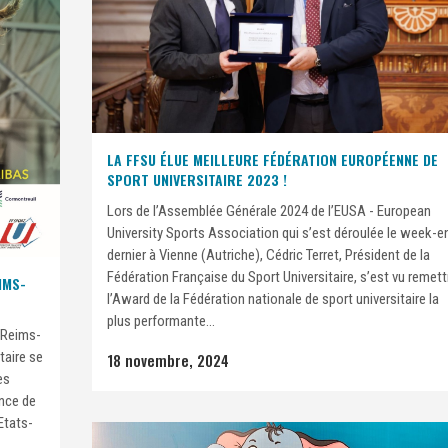
LA FFSU ÉLUE MEILLEURE FÉDÉRATION EUROPÉENNE DE
SPORT UNIVERSITAIRE 2023 !
Lors de l’Assemblée Générale 2024 de l’EUSA - European
University Sports Association qui s’est déroulée le week-e
dernier à Vienne (Autriche), Cédric Terret, Président de la
Fédération Française du Sport Universitaire, s’est vu remett
IMS-
l’Award de la Fédération nationale de sport universitaire la
plus performante...
 Reims-
taire se
18 novembre, 2024
es
ence de
Etats-