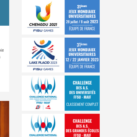
oie
s
.