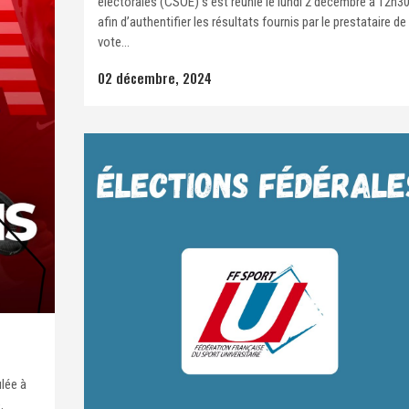
électorales (CSOE) s’est réunie le lundi 2 décembre à 12h30
afin d’authentifier les résultats fournis par le prestataire de
vote...
02 décembre, 2024
lée à
.