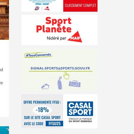
nd
re