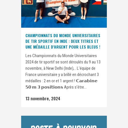
CHAMPIONNATS DU MONDE UNIVERSITAIRES
DE TIR SPORTIF EN INDE : DEUX TITRES ET
UNE MÉDAILLE D’ARGENT POUR LES BLEUS !
Les Championnats du Monde Universitaires
2024 de tir sportif se sont déroulés du 9 au 13
novembre, à New Delhi (Inde), . L'équipe de
France universitaire y a brillé en décrochant 3
médailles : 2 en or et 1 argent ! 𝗖𝗮𝗿𝗮𝗯𝗶𝗻𝗲
𝟱𝟬 𝗺 𝟯 𝗽𝗼𝘀𝗶𝘁𝗶𝗼𝗻𝘀 Après s’être...
13 novembre, 2024