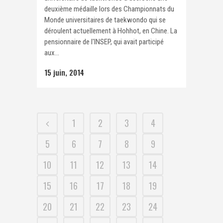
deuxième médaille lors des Championnats du
Monde universitaires de taekwondo qui se
déroulent actuellement à Hohhot, en Chine. La
pensionnaire de l'INSEP, qui avait participé
aux...
15 juin, 2014
1
2
3
4
5
6
7
8
9
10
11
12
13
14
15
16
17
18
19
20
21
22
23
24