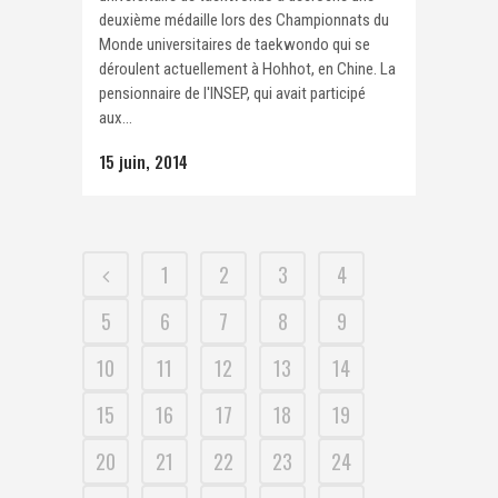
deuxième médaille lors des Championnats du
Monde universitaires de taekwondo qui se
déroulent actuellement à Hohhot, en Chine. La
pensionnaire de l'INSEP, qui avait participé
aux...
15 juin, 2014
1
2
3
4
5
6
7
8
9
10
11
12
13
14
15
16
17
18
19
20
21
22
23
24