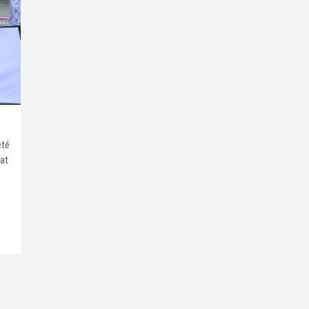
été
iat