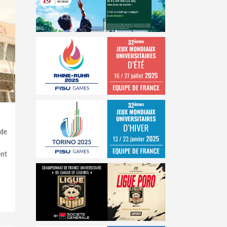
 de
ent