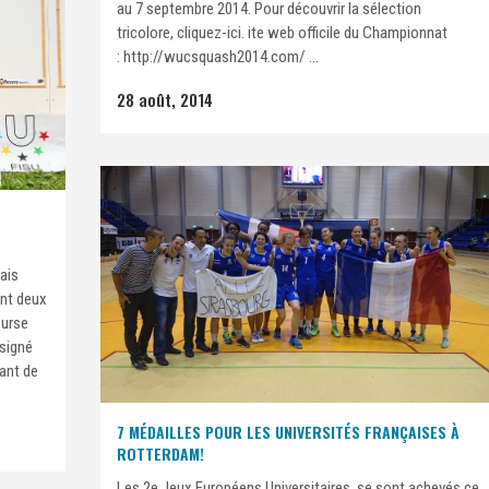
au 7 septembre 2014. Pour découvrir la sélection
tricolore, cliquez-ici. ite web officile du Championnat
: http://wucsquash2014.com/ ...
28 août, 2014
nais
ant deux
ourse
 signé
çant de
7 MÉDAILLES POUR LES UNIVERSITÉS FRANÇAISES À
ROTTERDAM!
Les 2e Jeux Européens Universitaires, se sont achevés ce