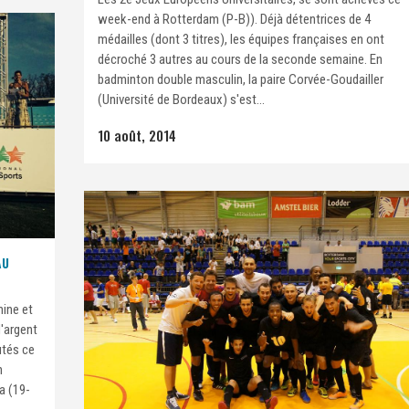
week-end à Rotterdam (P-B)). Déjà détentrices de 4
médailles (dont 3 titres), les équipes françaises en ont
décroché 3 autres au cours de la seconde semaine. En
badminton double masculin, la paire Corvée-Goudailler
(Université de Bordeaux) s'est...
10 août, 2014
AU
nine et
'argent
utés ce
n
a (19-