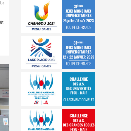
 La
oût