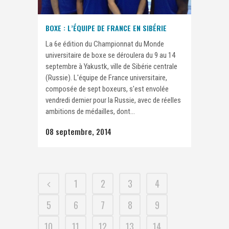
BOXE : L’ÉQUIPE DE FRANCE EN SIBÉRIE
La 6e édition du Championnat du Monde
universitaire de boxe se déroulera du 9 au 14
septembre à Yakustk, ville de Sibérie centrale
(Russie). L'équipe de France universitaire,
composée de sept boxeurs, s'est envolée
vendredi dernier pour la Russie, avec de réelles
ambitions de médailles, dont...
08 septembre, 2014
1
2
3
4
5
6
7
8
9
10
11
12
13
14