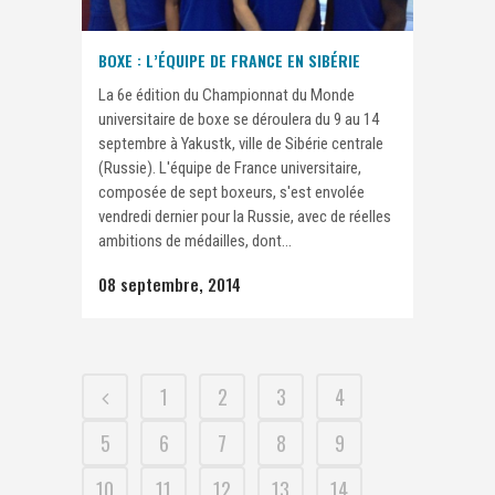
BOXE : L’ÉQUIPE DE FRANCE EN SIBÉRIE
La 6e édition du Championnat du Monde
universitaire de boxe se déroulera du 9 au 14
septembre à Yakustk, ville de Sibérie centrale
(Russie). L'équipe de France universitaire,
composée de sept boxeurs, s'est envolée
vendredi dernier pour la Russie, avec de réelles
ambitions de médailles, dont...
08 septembre, 2014
1
2
3
4
5
6
7
8
9
10
11
12
13
14