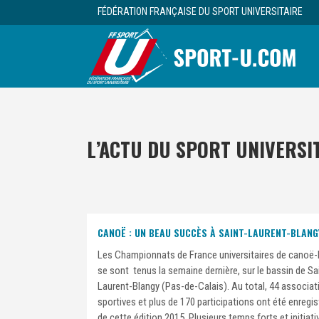
FÉDÉRATION FRANÇAISE DU SPORT UNIVERSITAIRE
L’ACTU DU SPORT UNIVERSI
CANOË : UN BEAU SUCCÈS À SAINT-LAURENT-BLANGY
Les Championnats de France universitaires de canoë
se sont tenus la semaine dernière, sur le bassin de Sa
Laurent-Blangy (Pas-de-Calais). Au total, 44 associat
sportives et plus de 170 participations ont été enregis
de cette édition 2015. Plusieurs temps forts et initiat