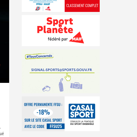
E
,
qué