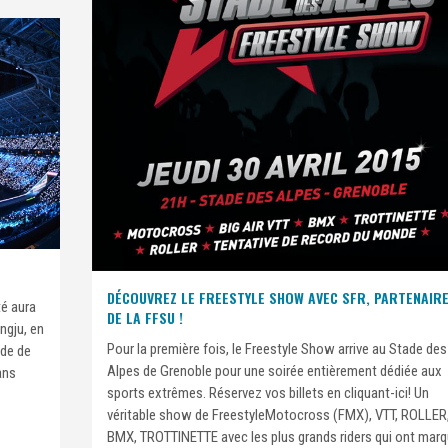
DÉCOUVREZ LE FREESTYLE SHOW AVEC SFR, PARTENAIR
té aura
DE LA FFSU !
angju, en
Pour la première fois, le Freestyle Show arrive au Stade des
ade de
Alpes de Grenoble pour une soirée entièrement dédiée aux
ans
sports extrêmes. Réservez vos billets en cliquant-ici! Un
véritable show de FreestyleMotocross (FMX), VTT, ROLLER
BMX, TROTTINETTE avec les plus grands riders qui ont mar