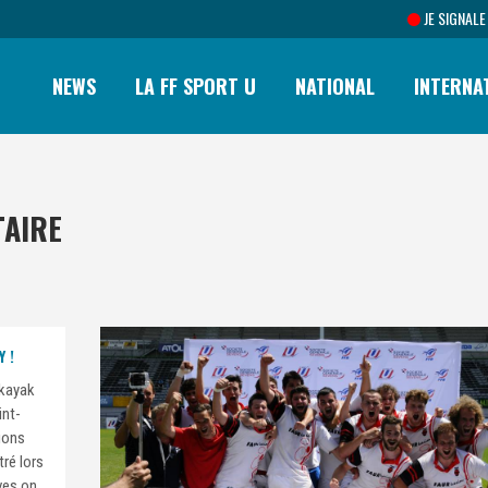
JE SIGNALE
NEWS
LA FF SPORT U
NATIONAL
INTERNA
TAIRE
 !
-kayak
int-
ions
tré lors
ives on