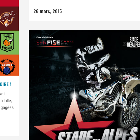
26 mars, 2015
OIRE !
ket
 Lille,
engagées