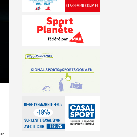
E
,
qué