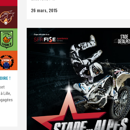
26 mars, 2015
OIRE !
ket
 Lille,
engagées