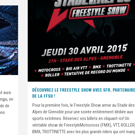
DÉCOUVREZ LE FREESTYLE SHOW AVEC SFR, PARTENAIR
té aura
DE LA FFSU !
angju, en
Pour la première fois, le Freestyle Show arrive au Stade des
ade de
Alpes de Grenoble pour une soirée entièrement dédiée aux
ans
sports extrêmes. Réservez vos billets en cliquant-ici! Un
véritable show de FreestyleMotocross (FMX), VTT, ROLLER
BMX, TROTTINETTE avec les plus grands riders qui ont mar