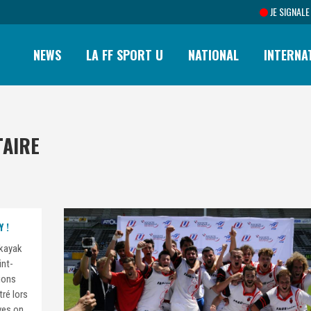
JE SIGNALE
NEWS
LA FF SPORT U
NATIONAL
INTERNA
TAIRE
 !
-kayak
int-
ions
tré lors
ives on