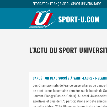
FÉDÉRATION FRANÇAISE DU SPORT UNIVERSITAIRE
L’ACTU DU SPORT UNIVERSI
CANOË : UN BEAU SUCCÈS À SAINT-LAURENT-BLANGY
Les Championnats de France universitaires de canoë
se sont tenus la semaine dernière, sur le bassin de Sa
Laurent-Blangy (Pas-de-Calais). Au total, 44 associat
sportives et plus de 170 participations ont été enregis
de cette édition 2015. Plusieurs temps forts et initiat