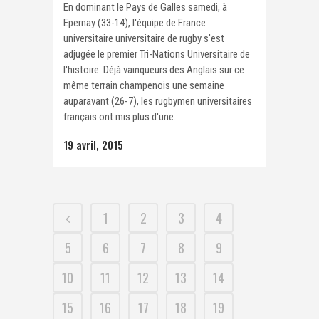
En dominant le Pays de Galles samedi, à
Epernay (33-14), l'équipe de France
universitaire universitaire de rugby s'est
adjugée le premier Tri-Nations Universitaire de
l'histoire. Déjà vainqueurs des Anglais sur ce
même terrain champenois une semaine
auparavant (26-7), les rugbymen universitaires
français ont mis plus d'une...
19 avril, 2015
1
2
3
4
5
6
7
8
9
10
11
12
13
14
15
16
17
18
19