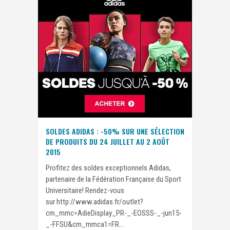
SOLDES ADIDAS : -50% SUR UNE SÉLECTION
DE PRODUITS DU 24 JUILLET AU 2 AOÛT
2015
Profitez des soldes exceptionnels Adidas,
partenaire de la Fédération Française du Sport
Universitaire! Rendez-vous
sur http://www.adidas.fr/outlet?
cm_mmc=AdieDisplay_PR-_-EOSSS-_-jun15-
_-FFSU&cm_mmca1=FR...