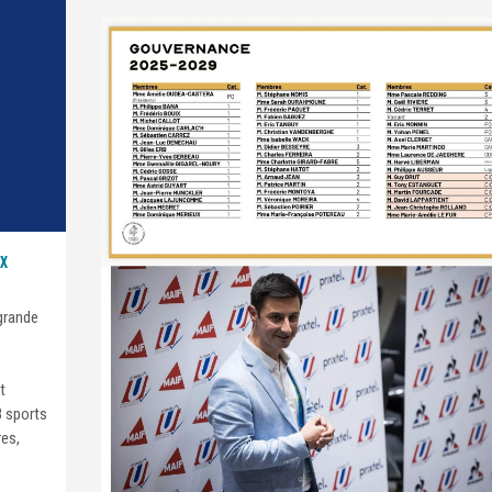
UX
grande
nt
18 sports
es,