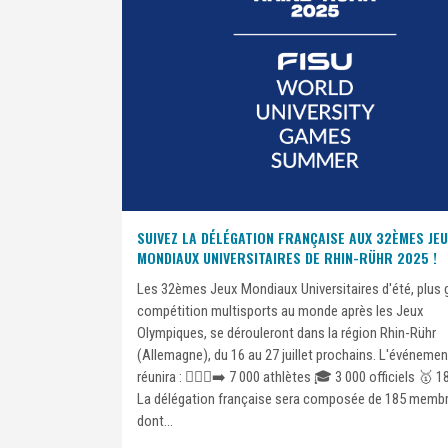
SUIVEZ LA DÉLÉGATION FRANÇAISE AUX 32ÈMES JE
MONDIAUX UNIVERSITAIRES DE RHIN-RÜHR 2025 !
Les 32èmes Jeux Mondiaux Universitaires d'été, plus 
compétition multisports au monde après les Jeux
Olympiques, se dérouleront dans la région Rhin-Rühr
(Allemagne), du 16 au 27 juillet prochains. L'événeme
réunira : 🏃🏾‍♀️‍➡️ 7 000 athlètes 🎓 3 000 officiels 🥇 
La délégation française sera composée de 185 membr
dont...