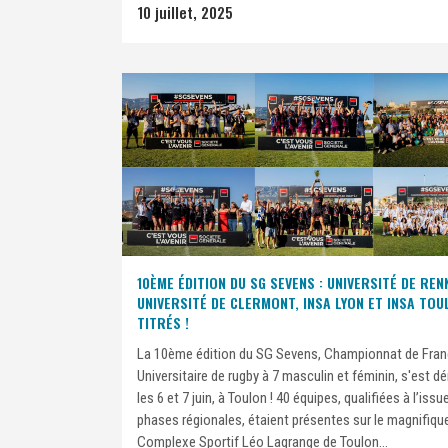
10 juillet, 2025
10ÈME ÉDITION DU SG SEVENS : UNIVERSITÉ DE REN
UNIVERSITÉ DE CLERMONT, INSA LYON ET INSA TO
TITRÉS !
La 10ème édition du SG Sevens, Championnat de Fra
Universitaire de rugby à 7 masculin et féminin, s'est d
les 6 et 7 juin, à Toulon ! 40 équipes, qualifiées à l’issu
phases régionales, étaient présentes sur le magnifiqu
Complexe Sportif Léo Lagrange de Toulon...