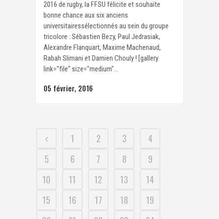
2016 de rugby, la FFSU félicite et souhaite
bonne chance aux six anciens
universitairessélectionnés au sein du groupe
tricolore : Sébastien Bezy, Paul Jedrasiak,
Alexandre Flanquart, Maxime Machenaud,
Rabah Slimani et Damien Chouly ! [gallery
link="file" size="medium"...
05 février, 2016
1
2
3
4
5
6
7
8
9
10
11
12
13
14
15
16
17
18
19