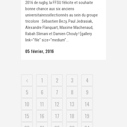
2016 de rugby, la FFSU félicite et souhaite
bonne chance aux six anciens
universitairessélectionnés au sein du groupe
tricolore : Sébastien Bezy, Paul Jedrasiak,
Alexandre Flanquart, Maxime Machenaud,
Rabah Slimani et Damien Chouly ! [gallery
link="file" size="medium"...
05 février, 2016
1
2
3
4
5
6
7
8
9
10
11
12
13
14
15
16
17
18
19