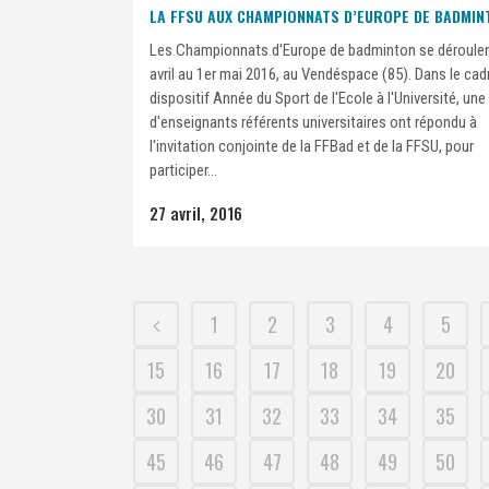
LA FFSU AUX CHAMPIONNATS D’EUROPE DE BADMIN
Les Championnats d'Europe de badminton se déroulen
avril au 1er mai 2016, au Vendéspace (85). Dans le cad
dispositif Année du Sport de l'Ecole à l'Université, une
d'enseignants référents universitaires ont répondu à
l'invitation conjointe de la FFBad et de la FFSU, pour
participer...
27 avril, 2016
1
2
3
4
5
15
16
17
18
19
20
30
31
32
33
34
35
45
46
47
48
49
50