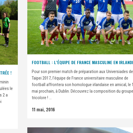
FOOTBALL : L’ÉQUIPE DE FRANCE MASCULINE EN IRLAND
Pour son premier match de préparation aux Universiades de
ITRÉE !
Taipei 2017, l'équipe de France universitaire masculine de
minin
football affrontera son homologue irlandaise en amical, le 
ulées le
mai prochain, à Dublin. Découvrez la composition du group
s 2 a
tricolore ! ...
i
11 mai, 2016