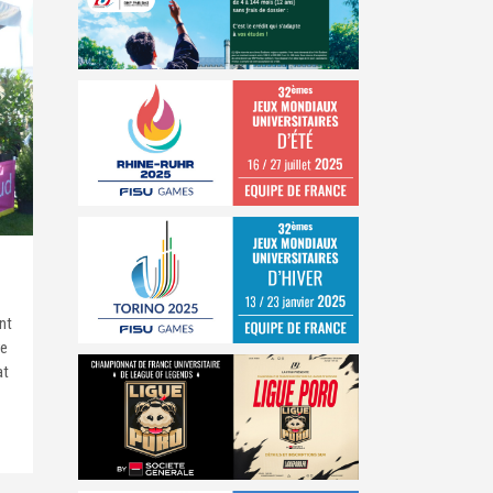
nt
re
at