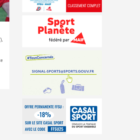
),
ce