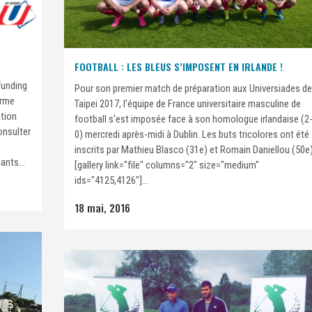
FOOTBALL : LES BLEUS S’IMPOSENT EN IRLANDE !
funding
Pour son premier match de préparation aux Universiades de
orme
Taipei 2017, l'équipe de France universitaire masculine de
ution
football s'est imposée face à son homologue irlandaise (2
onsulter
0) mercredi après-midi à Dublin. Les buts tricolores ont été
inscrits par Mathieu Blasco (31e) et Romain Daniellou (50e)
ants...
[gallery link="file" columns="2" size="medium"
ids="4125,4126"]...
18 mai, 2016